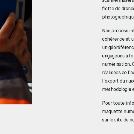
scanners lasers
flotte de dron
photographiqu
Nos process in
cohérence et u
un géoréférenc
engageons à fou
numérisation. C
réalisées de l’a
l’export du nua
méthodologie e
Pour toute info
maquette numér
sur le site de 