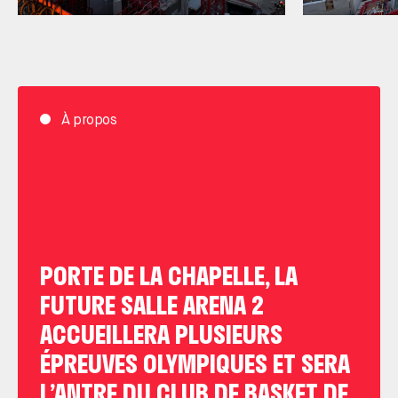
À propos
PORTE DE LA CHAPELLE, LA
FUTURE SALLE ARENA 2
ACCUEILLERA PLUSIEURS
ÉPREUVES OLYMPIQUES ET SERA
L’ANTRE DU CLUB DE BASKET DE